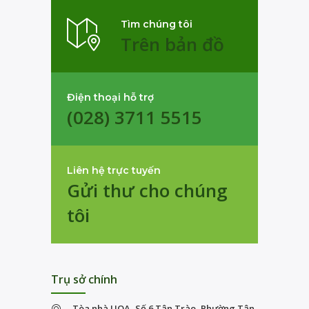
Tìm chúng tôi
Trên bản đồ
Điện thoại hỗ trợ
(028) 3711 5515
Liên hệ trực tuyến
Gửi thư cho chúng
tôi
Trụ sở chính
Tòa nhà UOA, Số 6 Tân Trào, Phường Tân