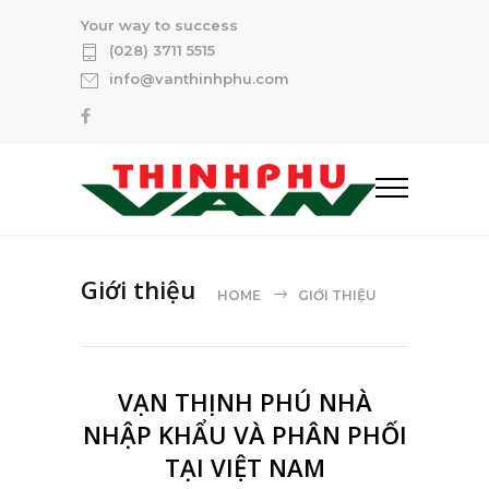
Your way to success
(028) 3711 5515
info@vanthinhphu.com
Giới thiệu
HOME
GIỚI THIỆU
VẠN THỊNH PHÚ NHÀ
NHẬP KHẨU VÀ PHÂN PHỐI
TẠI VIỆT NAM