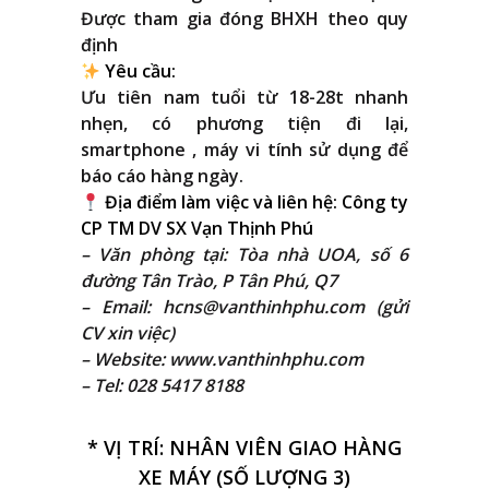
Được tham gia đóng BHXH theo quy
định
Yêu cầu:
Ưu tiên nam tuổi từ 18-28t nhanh
nhẹn, có phương tiện đi lại,
smartphone , máy vi tính sử dụng để
báo cáo hàng ngày.
Địa điểm làm việc và liên hệ:
Công ty
CP TM DV SX Vạn Thịnh Phú
– Văn phòng tại: Tòa nhà UOA, số 6
đường Tân Trào, P Tân Phú, Q7
– Email:
hcns@vanthinhphu.com
(gửi
CV xin việc)
– Website:
www.vanthinhphu.com
– Tel: 028 5417 8188
* VỊ TRÍ: NHÂN VIÊN GIAO HÀNG
XE MÁY (SỐ LƯỢNG 3)