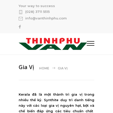
Your way to success
(028) 3711 5515
info@vanthinhphu.com
Gia Vị
HOME
GIA VỊ
Kerala đã là m
ộ
t th
à
nh tr
ì
gia v
ị
trong
nhi
ề
u th
ế
k
ỷ
. Synthite duy trì danh ti
ế
ng
n
à
y v
ớ
i c
á
c lo
ạ
i gia v
ị
nguy
ê
n h
ạ
t, b
ộ
t v
à
ch
ế
bi
ế
n
đá
p
ứ
ng c
á
c ti
ê
u chu
ẩ
n ch
ấ
t