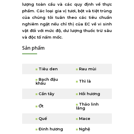
l
ượ
ng to
à
n c
ầ
u v
à
c
á
c quy
đ
ị
nh v
ề
th
ự
c
ph
ẩ
m. C
á
c lo
ạ
i gia v
ị
t
ươ
i, b
ộ
t v
à
ti
ệ
t tr
ù
ng
c
ủ
a ch
ú
ng t
ô
i tu
â
n theo c
á
c ti
ê
u chu
ẩ
n
nghi
ê
m ng
ặ
t n
ế
u ch
ỉ
th
ị
c
ủ
a EC v
ề
vi sinh
v
ậ
t
đ
ố
i v
ớ
i m
ứ
c
đ
ộ
, d
ư
l
ượ
ng thu
ố
c tr
ừ
s
â
u
v
à
đ
ộ
c t
ố
n
ấ
m m
ố
c.
Sản phẩm
Tiêu den
Rau mùi
Bạch đậu
Thì là
khấu
Cần tây
Hồi hương
Thảo linh
Ớt
lăng
Quế
Mace
Đinh hương
Nghệ