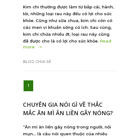
Kim chi thường được làm từ bắp cải, hành,
tỏi, những loại rau này đều có lợi cho sức
khỏe. Cũng như sữa chua, kim chi còn có
các men vi khuẩn sống có ích. Sau cùng,
kim chi chứa nhiều ớt, loại rau này cũng
đã được cho là có lợi cho sức khỏe.
Read
more
BLOG CHIA SẺ
1
CHUYÊN GIA NÓI GÌ VỀ THẮC
MẮC ĂN MÌ ĂN LIỀN GÂY NÓNG?
“Ăn mì ăn liền gây nóng trong người, nổi
mụn… là câu nói quen thuộc của nhiều