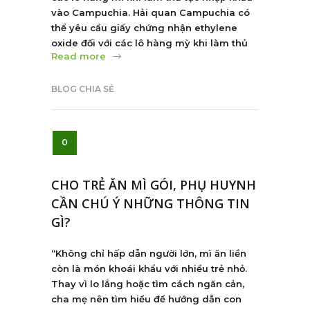
vào Campuchia. Hải quan Campuchia có
thể yêu cầu giấy chứng nhận ethylene
oxide đối với các lô hàng mỳ khi làm thủ
Read more
BLOG CHIA SẺ
0
CHO TRẺ ĂN MÌ GÓI, PHỤ HUYNH
CẦN CHÚ Ý NHỮNG THÔNG TIN
GÌ?
“Không chỉ hấp dẫn người lớn, mì ăn liền
còn là món khoái khẩu với nhiều trẻ nhỏ.
Thay vì lo lắng hoặc tìm cách ngăn cản,
cha mẹ nên tìm hiểu để hướng dẫn con