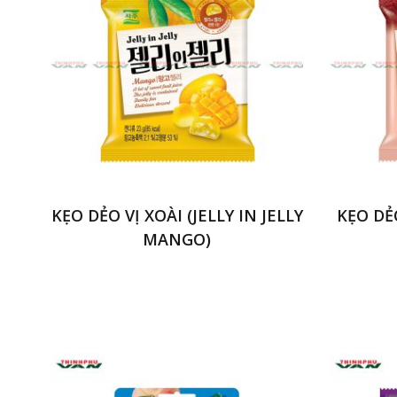
KẸO DẺO VỊ XOÀI (JELLY IN JELLY
KẸO DẺO
MANGO)