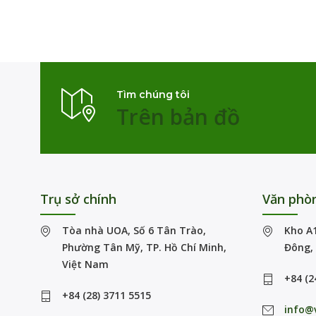
Tìm chúng tôi
Trên bản đồ
Trụ sở chính
Văn phòn
Tòa nhà UOA, Số 6 Tân Trào,
Kho A1
Phường Tân Mỹ, TP. Hồ Chí Minh,
Đông, 
Việt Nam
+84 (2
+84 (28) 3711 5515
info@