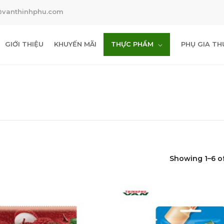
@vanthinhphu.com
GIỚI THIỆU
KHUYẾN MÃI
THỰC PHẨM
PHỤ GIA T
Showing 1–6 of