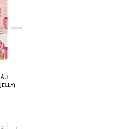
DÂU
JELLY)
4
›