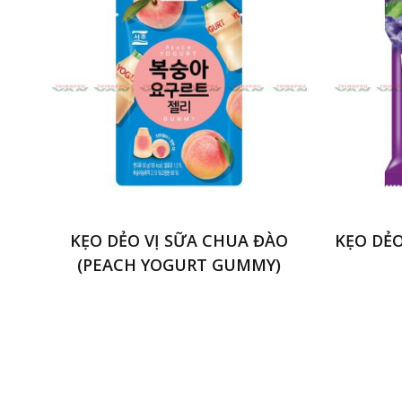
KẸO DẺO VỊ SỮA CHUA ĐÀO
KẸO DẺO
(PEACH YOGURT GUMMY)