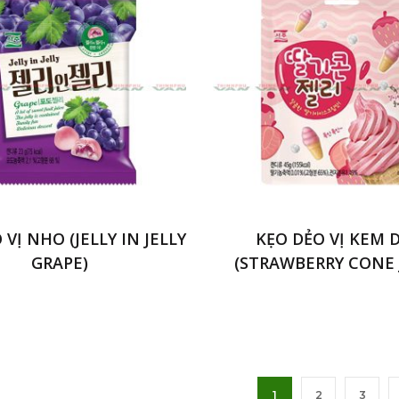
 VỊ NHO (JELLY IN JELLY
KẸO DẺO VỊ KEM 
GRAPE)
(STRAWBERRY CONE 
1
2
3