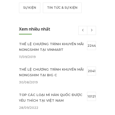
SỰ KIỆN
TIN TỨC & SỰ KIỆN
Xem nhiều nhất
THỂ LỆ CHƯƠNG TRÌNH KHUYẾN MÃI
2244
NONGSHIM TẠI VINMART
11/09/2019
THỂ LỆ CHƯƠNG TRÌNH KHUYẾN MÃI
2041
NONGSHIM TẠI BIG C
30/08/2019
TOP CÁC LOẠI MÌ HÀN QUỐC ĐƯỢC
10121
YÊU THÍCH TẠI VIỆT NAM
28/09/2022