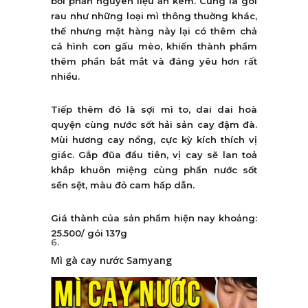
bởi phần nguyên liệu ăn kèm. Cũng là gói
rau như những loại mì thông thuờng khác,
thế nhưng mặt hàng này lại có thêm chả
cá hình con gấu mèo, khiến thành phẩm
thêm phần bắt mắt và đáng yêu hơn rất
nhiều.
Tiếp thêm đó là sợi mì to, dai dai hoà
quyện cùng nước sốt hải sản cay đậm đà.
Mùi hương cay nồng, cực kỳ kích thích vị
giác. Gắp đũa đầu tiên, vị cay sẽ lan toả
khắp khuôn miệng cùng phần nước sốt
sền sệt, màu đỏ cam hấp dẫn.
Giá thành của sản phẩm hiện nay khoảng:
25.500/ gói 137g
Mì gà cay nước Samyang