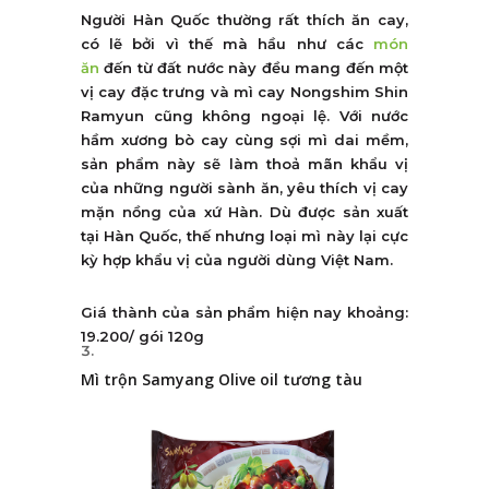
Người Hàn Quốc thường rất thích ăn cay,
có lẽ bởi vì thế mà hầu như các
món
ăn
đến từ đất nước này đều mang đến một
vị cay đặc trưng và mì cay Nongshim Shin
Ramyun cũng không ngoại lệ. Với nước
hầm xương bò cay cùng sợi mì dai mềm,
sản phẩm này sẽ làm thoả mãn khẩu vị
của những người sành ăn, yêu thích vị cay
mặn nồng của xứ Hàn. Dù được sản xuất
tại Hàn Quốc, thế nhưng loại mì này lại cực
kỳ hợp khẩu vị của người dùng Việt Nam.
Giá thành của sản phẩm hiện nay khoảng:
19.200/ gói 120g
Mì trộn Samyang Olive oil tương tàu